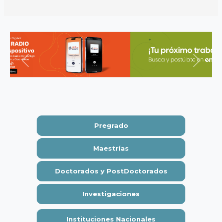
Previous
Next
Pregrado
Maestrías
Doctorados y PostDoctorados
Investigaciones
Instituciones Nacionales