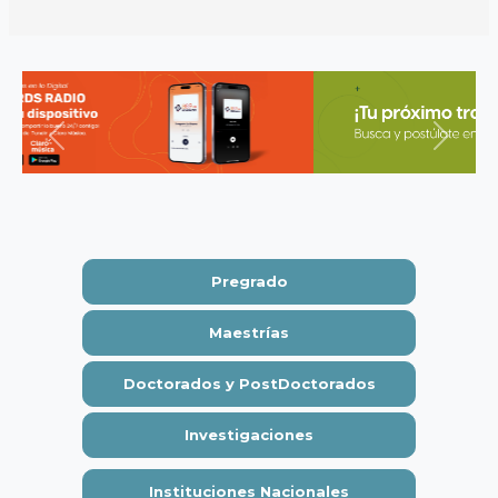
Previous
Next
Pregrado
Maestrías
Doctorados y PostDoctorados
Investigaciones
Instituciones Nacionales