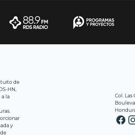
atuito de
RDS-HN,
Col. Las
a la
Boulevar
Hondura
ras.
porcionar
zada y
 de