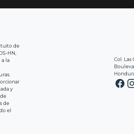
atuito de
RDS-HN,
Col. Las
a la
Boulevar
Hondura
ras.
porcionar
zada y
 de
s de
do el