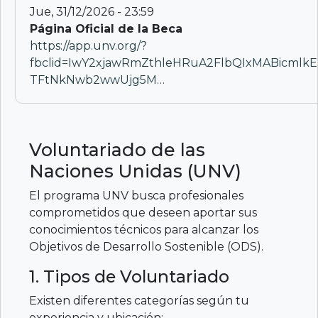
Jue, 31/12/2026 - 23:59
Página Oficial de la Beca
https://app.unv.org/?
fbclid=IwY2xjawRmZthleHRuA2FlbQIxMABicmlkE
TFtNkNwb2wwUjg5M…
Voluntariado de las
Naciones Unidas (UNV)
El programa UNV busca profesionales
comprometidos que deseen aportar sus
conocimientos técnicos para alcanzar los
Objetivos de Desarrollo Sostenible (ODS).
1. Tipos de Voluntariado
Existen diferentes categorías según tu
experiencia y ubicación: