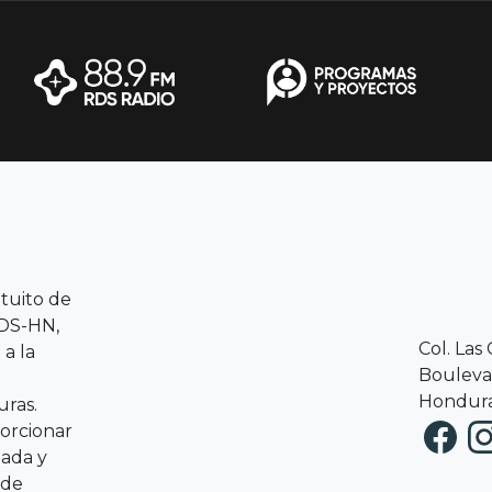
atuito de
RDS-HN,
Col. Las
a la
Boulevar
Hondura
ras.
porcionar
zada y
 de