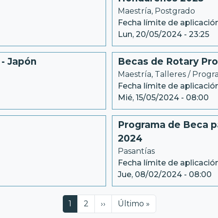
Maestría
, 
Postgrado
Fecha límite de aplicación
Lun, 20/05/2024 - 23:25
- Japón
Becas de Rotary Pro
Maestría
, 
Talleres / Prog
Fecha límite de aplicación
Mié, 15/05/2024 - 08:00
Programa de Beca p
2024
Pasantías
Fecha límite de aplicación
Jue, 08/02/2024 - 08:00
Página actual
Página
Siguiente página
Última página
1
2
››
Último »