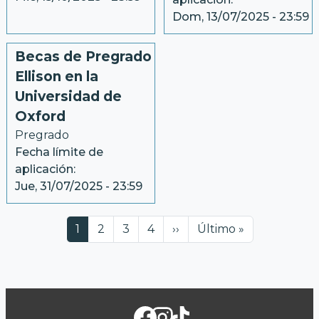
Dom, 13/07/2025 - 23:59
Becas de Pregrado
Ellison en la
Universidad de
Oxford
Pregrado
Fecha límite de
aplicación:
Jue, 31/07/2025 - 23:59
Paginación
Página actual
Página
Página
Página
Siguiente página
Última página
1
2
3
4
››
Último »